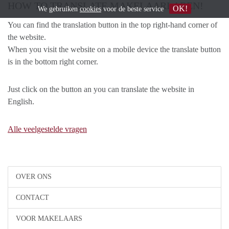
HOW TO TRANSLATE MAKELAARLAREN!
OK!
We gebruiken
cookies
voor de beste service
You can find the translation button in the top right-hand corner of
the website.
When you visit the website on a mobile device the translate button
is in the bottom right corner.
Just click on the button an you can translate the website in
English.
Alle veelgestelde vragen
OVER ONS
CONTACT
VOOR MAKELAARS