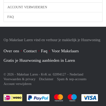
ACCOUNT VERWIJDEREN
FAQ
Op Makelaar Laren vind en verhuur je makkelijk je Huurwoning
Over ons
Contact
Faq
Voor Makelaars
Gratis je Huurwoning aanbieden in Laren
© 2026 - Makelaar Laren - KvK nr. 02094127 –
Nederland
Voorwaarden & privacy
Disclaimer
Spam & nep-accounts
Account verwijderen
Je rekent gemakkelijk af met Paypal
Je rekent gemakkelijk af met M
Je rekent gemakkelij
Je re