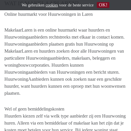
WAT IS MAKELAARLAREN?
OK!
We gebruiken
cookies
voor de beste service
Online huurmarkt voor Huurwoningen in Laren
​MakelaarLaren is een online huurmarkt waar huurders en
Huurwoningaanbieders rechtstreeks met elkaar in contact komen. ​
Huurwoningaanbieders plaatsen gratis hun ​Huurwoning op
MakelaarLaren en huurders zoeken door alle Huurwoningen van
particuliere ​Huurwoningaanbieders, makelaars, beleggers en
woningbouwcorporaties. Huurders kunnen
Huurwoningaanbieders van Huurwoningen een bericht sturen.
HuurwoningAanbieders kunnen ook zoeken naar een geschikte
huurder, want huurders kunnen een oproep met hun woonwensen
plaatsen.
Wel of geen bemiddelingskosten
Huurders kiezen zelf via welk type aanbieder zij een Huurwoning
huren. Alleen via een bemiddelaar of makelaar kan het zijn dat je
kosten moet betalen voor hun service. Bij iedere woning staat