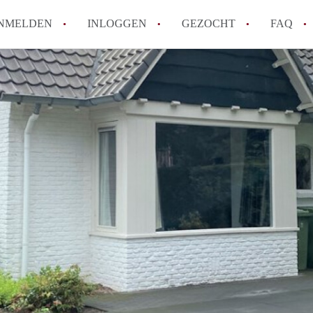
NMELDEN
INLOGGEN
GEZOCHT
FAQ
How to translate MakelaarLaren!
Wat is MakelaarLaren?
Hoeveel kost het om te reageren op een 
Wat is de privacyverklaring van Makelaa
Berekent MakelaarLaren makelaarsvergoe
Alle veelgestelde vragen