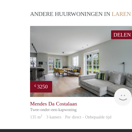
ANDERE HUURWONINGEN IN
LAREN
DELEN
3250
€
Mendes Da Costalaan
Twee-onder-een-kapwoning
2
135 m
· 3 kamers · Per direct - Onbepaalde tijd