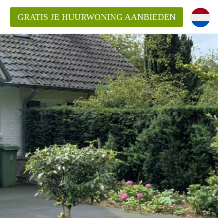
GRATIS JE HUURWONING AANBIEDEN
Huurwoning in Laren?
rLaren?
ding/bemiddelingsvergoeding?