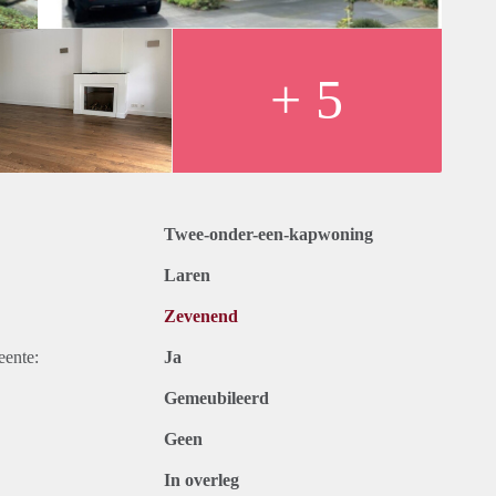
ellige slaap/studeerkamer, 3e slaapkamer voorzien van
en moderne badkamer voorzien ligbad, designradiator, dubbele
m, een uitstekend onderhouden woning in een mooie en rustige
+ 5
maand voor het gas, water en elektra
5,--
Twee-onder-een-kapwoning
rmatie over andere woningen in Laren? Neem contact op met
Laren
Zevenend
eente:
Ja
Gemeubileerd
Geen
In overleg